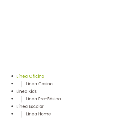
llevamos 50 años entregando un servicio con los más
altos estándares y somos parte de la comunidad
Maulina, siempre con la convicción de satisfacer
cada necesidad de nuestros clientes
Línea Oficina
Línea Casino
Linea Kids
Línea Pre-Básica
Línea Escolar
Línea Home