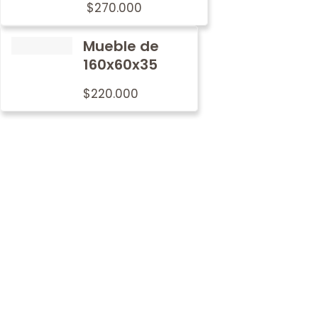
$
270.000
Mueble de
160x60x35
$
220.000
Por qué
nosotros
En Metalwood nos preocupamos por imprimir nuestro
sello de tradición y calidad en cada mobiliario.