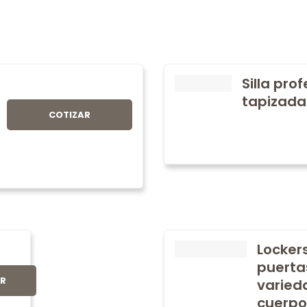
Silla pro
tapizada
COTIZAR
Locker
puerta
AR
varied
cuerpo