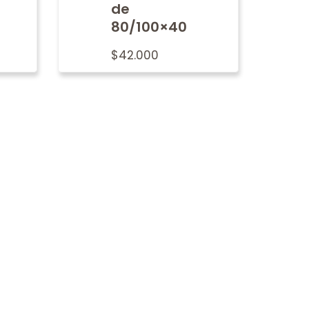
de
80/100×40
$
42.000