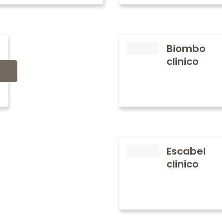
Biombo
clinico
Escabel
clinico