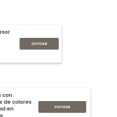
fesor
COTIZAR
s con
s de colores
COTIZAR
ad en
s