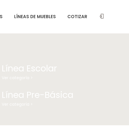
S
LÍNEAS DE MUEBLES
COTIZAR
0
Línea Escolar
Ver categoría >
Línea Pre-Básica
Ver categoría >