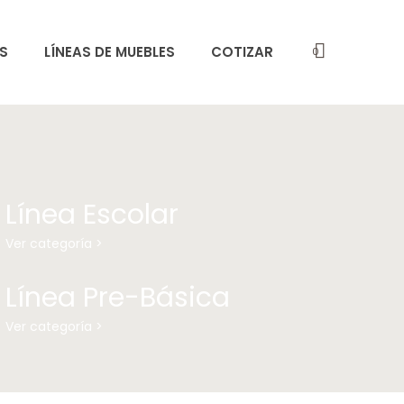
S
LÍNEAS DE MUEBLES
COTIZAR
0
Línea Escolar
Ver categoría >
Línea Pre-Básica
Ver categoría >