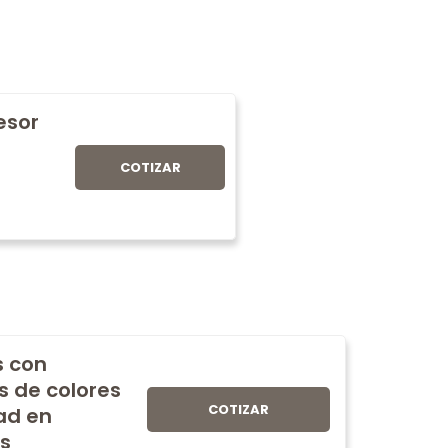
fesor
COTIZAR
s con
s de colores
COTIZAR
ad en
s