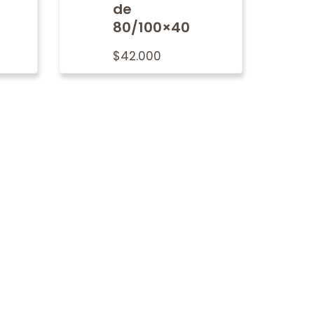
de
80/100×40
$
42.000