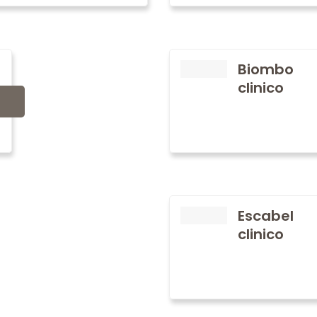
Biombo
clinico
Escabel
clinico