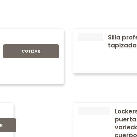
Silla pro
tapizada
COTIZAR
Locker
puerta
AR
varied
cuerpo