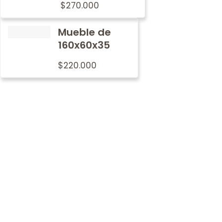
$
270.000
Mueble de
160x60x35
$
220.000
Por qué
nosotros
En Metalwood nos preocupamos por imprimir nuestro
sello de tradición y calidad en cada mobiliario.