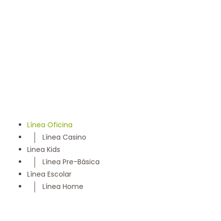
llevamos 50 años entregando un servicio con los más
altos estándares y somos parte de la comunidad
Maulina, siempre con la convicción de satisfacer
cada necesidad de nuestros clientes
Línea Oficina
Línea Casino
Linea Kids
Línea Pre-Básica
Línea Escolar
Línea Home