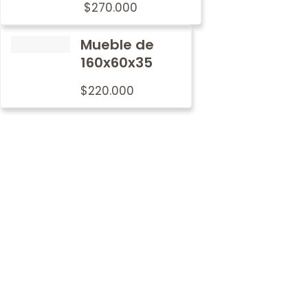
$
270.000
Mueble de
160x60x35
$
220.000
Por qué
nosotros
En Metalwood nos preocupamos por imprimir nuestro
sello de tradición y calidad en cada mobiliario.