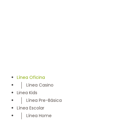
llevamos 50 años entregando un servicio con los más
altos estándares y somos parte de la comunidad
Maulina, siempre con la convicción de satisfacer
cada necesidad de nuestros clientes
Línea Oficina
Línea Casino
Linea Kids
Línea Pre-Básica
Línea Escolar
Línea Home