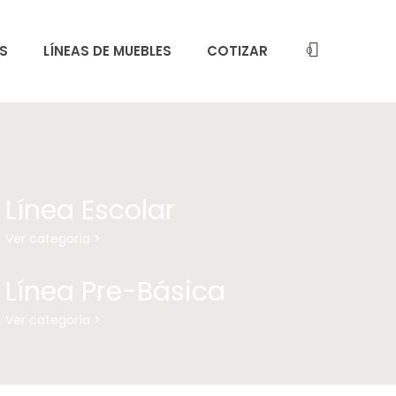
S
LÍNEAS DE MUEBLES
COTIZAR
0
Línea Escolar
Ver categoría >
Línea Pre-Básica
Ver categoría >