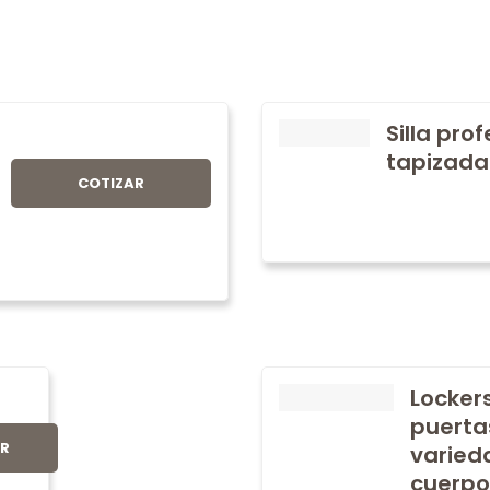
Silla pro
tapizada
COTIZAR
Locker
puerta
AR
varied
cuerpo