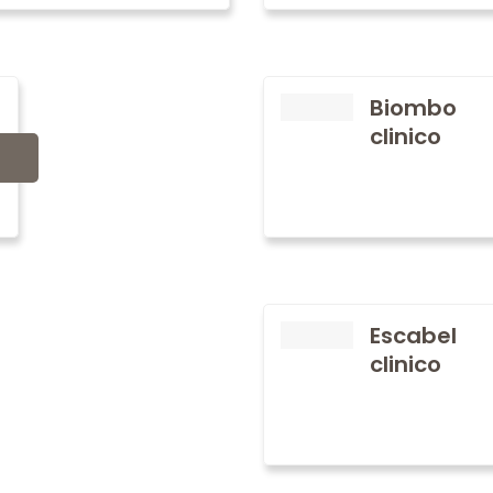
Biombo
clinico
Escabel
clinico