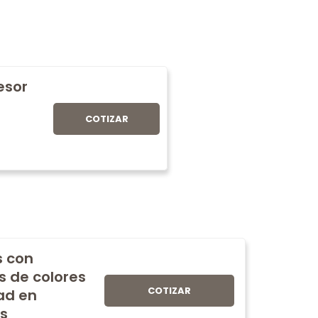
fesor
COTIZAR
s con
s de colores
COTIZAR
ad en
s