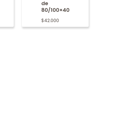
de
80/100×40
$
42.000