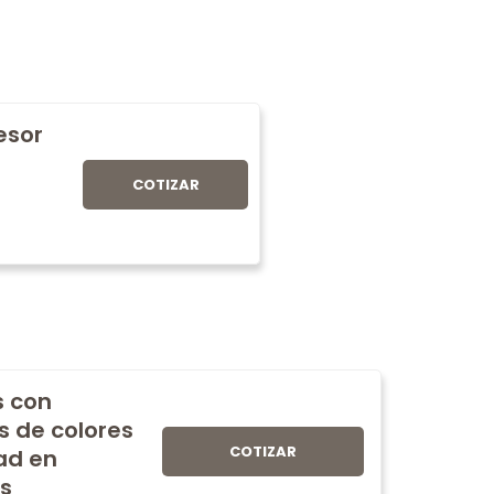
fesor
COTIZAR
s con
s de colores
COTIZAR
ad en
s