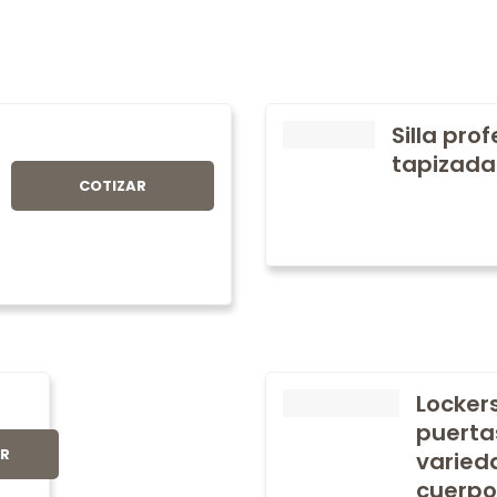
Silla pro
tapizada
COTIZAR
Locker
puerta
AR
varied
cuerpo