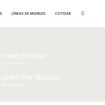
S
LÍNEAS DE MUEBLES
COTIZAR
0
Línea Escolar
Ver categoría >
Línea Pre-Básica
Ver categoría >