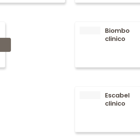
Biombo
clinico
Escabel
clinico