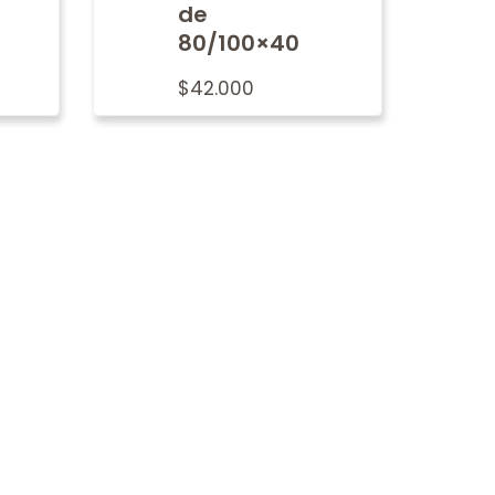
de
80/100×40
$
42.000