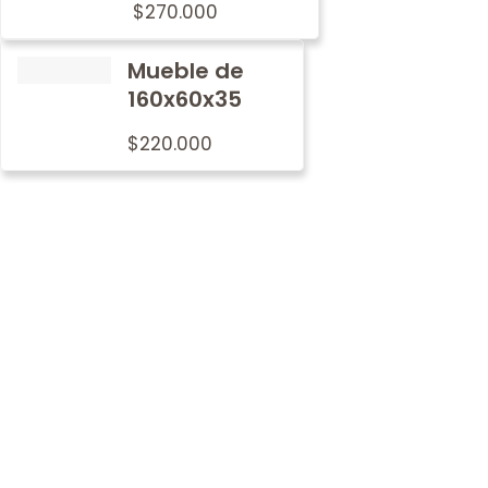
$
270.000
Mueble de
160x60x35
$
220.000
Por qué
nosotros
En Metalwood nos preocupamos por imprimir nuestro
sello de tradición y calidad en cada mobiliario.