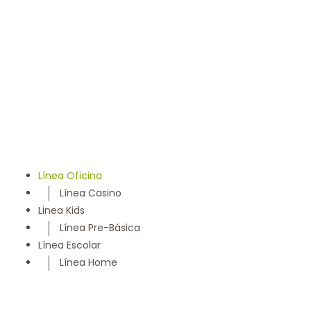
llevamos 50 años entregando un servicio con los más
altos estándares y somos parte de la comunidad
Maulina, siempre con la convicción de satisfacer
cada necesidad de nuestros clientes
Línea Oficina
Línea Casino
Linea Kids
Línea Pre-Básica
Línea Escolar
Línea Home