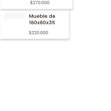
$
270.000
Mueble de
160x60x35
$
220.000
Por qué
nosotros
En Metalwood nos preocupamos por imprimir nuestro
sello de tradición y calidad en cada mobiliario.