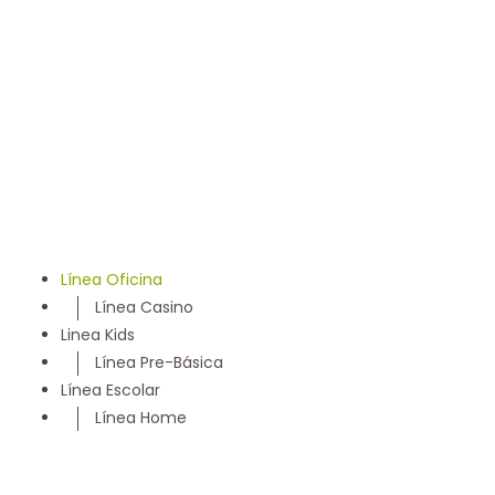
llevamos 50 años entregando un servicio con los más
altos estándares y somos parte de la comunidad
Maulina, siempre con la convicción de satisfacer
cada necesidad de nuestros clientes
Línea Oficina
Línea Casino
Linea Kids
Línea Pre-Básica
Línea Escolar
Línea Home