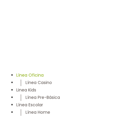
llevamos 50 años entregando un servicio con los más
altos estándares y somos parte de la comunidad
Maulina, siempre con la convicción de satisfacer
cada necesidad de nuestros clientes
Línea Oficina
Línea Casino
Linea Kids
Línea Pre-Básica
Línea Escolar
Línea Home