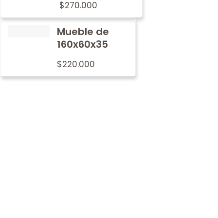
$
270.000
Mueble de
160x60x35
$
220.000
Por qué
nosotros
En Metalwood nos preocupamos por imprimir nuestro
sello de tradición y calidad en cada mobiliario.