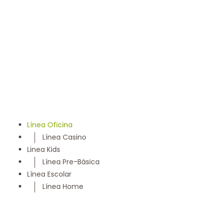
llevamos 50 años entregando un servicio con los más
altos estándares y somos parte de la comunidad
Maulina, siempre con la convicción de satisfacer
cada necesidad de nuestros clientes
Línea Oficina
Línea Casino
Linea Kids
Línea Pre-Básica
Línea Escolar
Línea Home