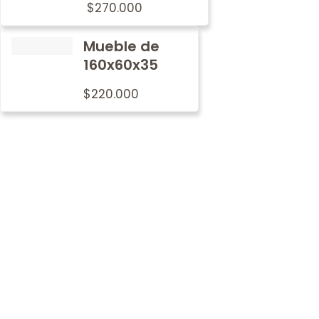
$
270.000
Mueble de
160x60x35
$
220.000
Por qué
nosotros
En Metalwood nos preocupamos por imprimir nuestro
sello de tradición y calidad en cada mobiliario.