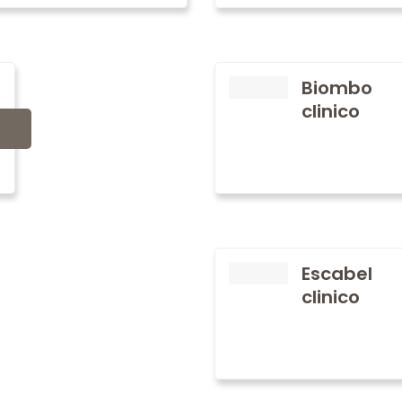
Biombo
clinico
Escabel
clinico