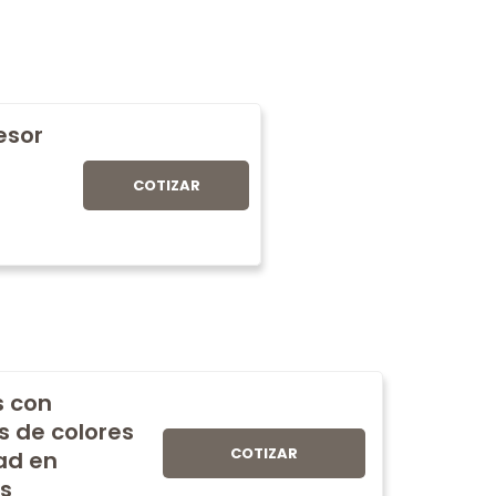
fesor
COTIZAR
s con
s de colores
COTIZAR
ad en
s