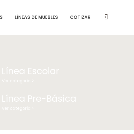
S
LÍNEAS DE MUEBLES
COTIZAR
0
Línea Escolar
Ver categoría >
Línea Pre-Básica
Ver categoría >