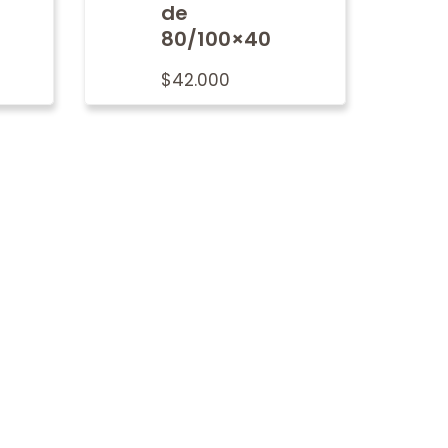
de
80/100×40
$
42.000