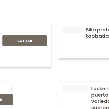
Silla pro
tapizada
COTIZAR
Locker
puerta
AR
varied
cuerpo