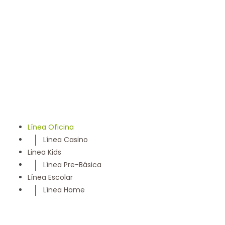
llevamos 50 años entregando un servicio con los más
altos estándares y somos parte de la comunidad
Maulina, siempre con la convicción de satisfacer
cada necesidad de nuestros clientes
Línea Oficina
Línea Casino
Linea Kids
Línea Pre-Básica
Línea Escolar
Línea Home