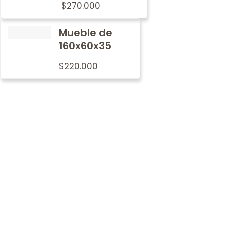
$
270.000
Mueble de
160x60x35
$
220.000
Por qué
nosotros
En Metalwood nos preocupamos por imprimir nuestro
sello de tradición y calidad en cada mobiliario.