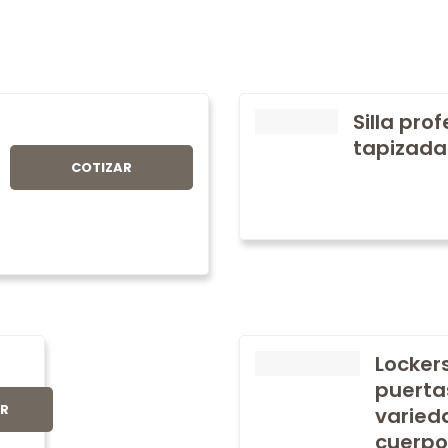
Silla pro
tapizada
COTIZAR
Locker
puerta
AR
varied
cuerpo