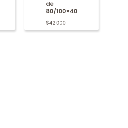
de
80/100×40
$
42.000