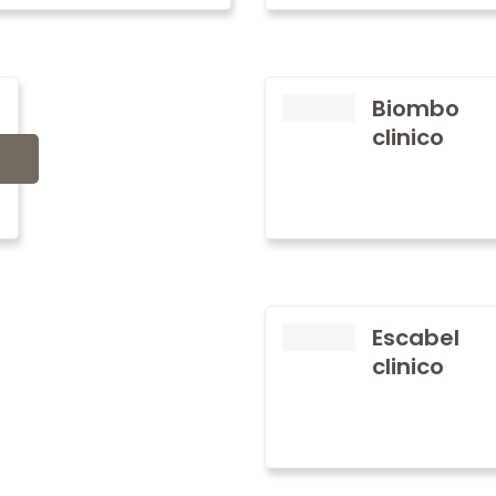
Biombo
clinico
Escabel
clinico