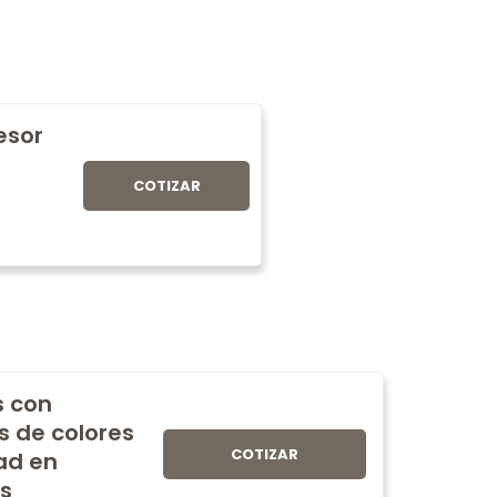
fesor
COTIZAR
s con
s de colores
COTIZAR
ad en
s