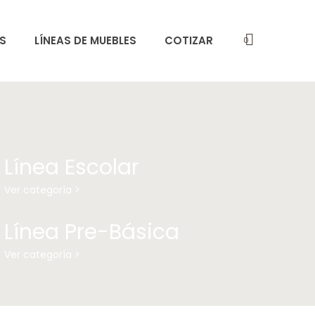
S
LÍNEAS DE MUEBLES
COTIZAR
0
Línea Escolar
Ver categoría >
Línea Pre-Básica
Ver categoría >