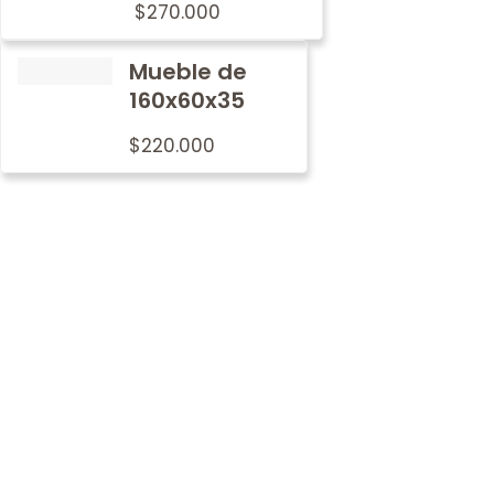
$
270.000
Mueble de
160x60x35
$
220.000
Por qué
nosotros
En Metalwood nos preocupamos por imprimir nuestro
sello de tradición y calidad en cada mobiliario.