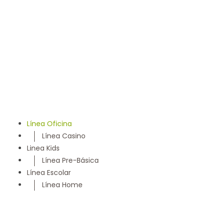
llevamos 50 años entregando un servicio con los más
altos estándares y somos parte de la comunidad
Maulina, siempre con la convicción de satisfacer
cada necesidad de nuestros clientes
Línea Oficina
Línea Casino
Linea Kids
Línea Pre-Básica
Línea Escolar
Línea Home