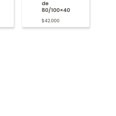
de
80/100×40
$
42.000