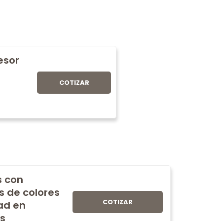
fesor
COTIZAR
s con
s de colores
COTIZAR
ad en
s