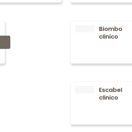
Biombo
clinico
Escabel
clinico