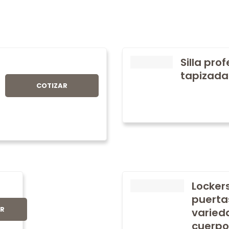
Silla pro
tapizada
COTIZAR
Locker
puerta
AR
varied
cuerpo