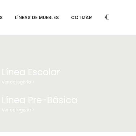
S
LÍNEAS DE MUEBLES
COTIZAR
0
Línea Escolar
Ver categoría >
Línea Pre-Básica
Ver categoría >