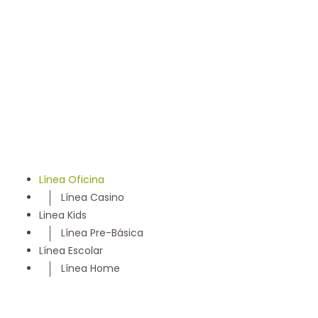
llevamos 50 años entregando un servicio con los más
altos estándares y somos parte de la comunidad
Maulina, siempre con la convicción de satisfacer
cada necesidad de nuestros clientes
Línea Oficina
Línea Casino
Linea Kids
Línea Pre-Básica
Línea Escolar
Línea Home