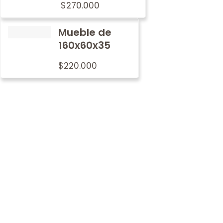
$
270.000
Mueble de
160x60x35
$
220.000
Por qué
nosotros
En Metalwood nos preocupamos por imprimir nuestro
sello de tradición y calidad en cada mobiliario.