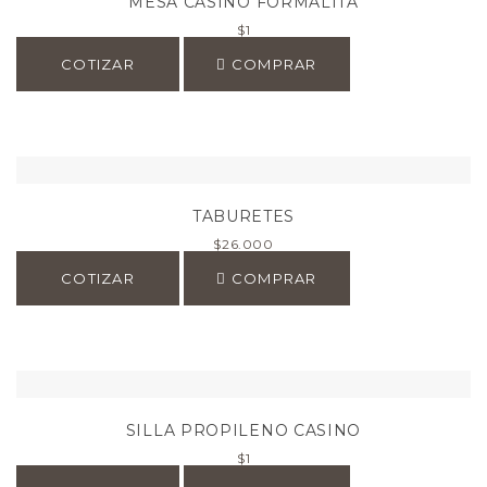
MESA CASINO FORMALITA
$
1
COTIZAR
COMPRAR
TABURETES
$
26.000
COTIZAR
COMPRAR
SILLA PROPILENO CASINO
$
1