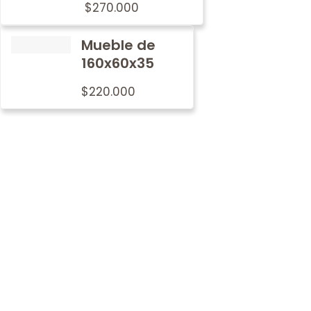
$
270.000
Mueble de
160x60x35
$
220.000
Por qué
nosotros
En Metalwood nos preocupamos por imprimir nuestro
sello de tradición y calidad en cada mobiliario.