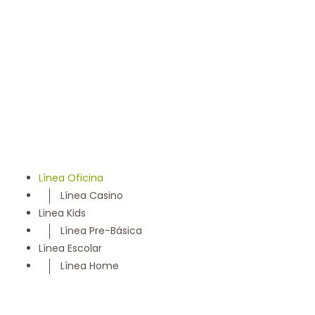
llevamos 50 años entregando un servicio con los más
altos estándares y somos parte de la comunidad
Maulina, siempre con la convicción de satisfacer
cada necesidad de nuestros clientes
Línea Oficina
Línea Casino
Linea Kids
Línea Pre-Básica
Línea Escolar
Línea Home