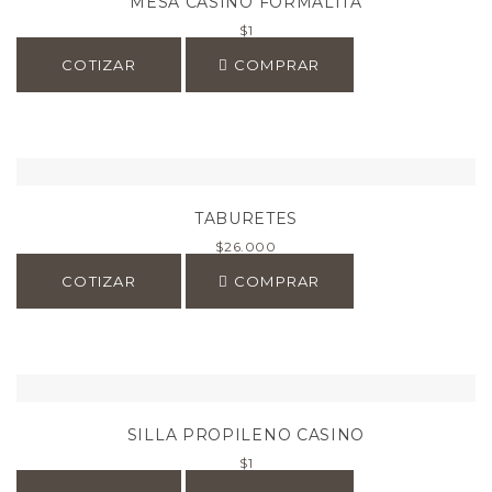
MESA CASINO FORMALITA
$
1
COTIZAR
COMPRAR
TABURETES
$
26.000
COTIZAR
COMPRAR
SILLA PROPILENO CASINO
$
1