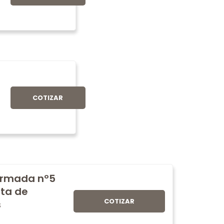
COTIZAR
normada nº5
ita de
COTIZAR
s