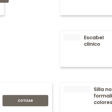
Escabel
clinico
Silla 
formal
COTIZAR
colore