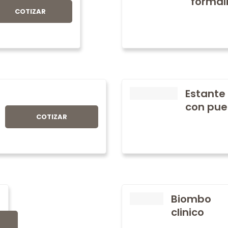
formali
COTIZAR
Estante
con pue
COTIZAR
Biombo
clinico