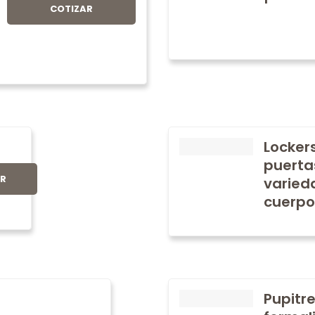
COTIZAR
Locker
puerta
AR
varied
cuerpo
Pupitre