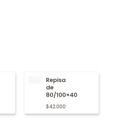
Repisa
de
80/100×40
$
42.000