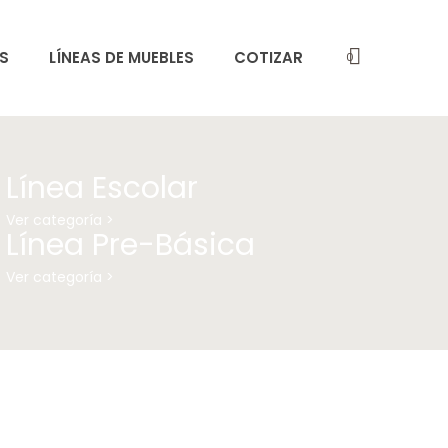
S
LÍNEAS DE MUEBLES
COTIZAR
0
Línea Escolar
Ver categoría >
Línea Pre-Básica
Ver categoría >