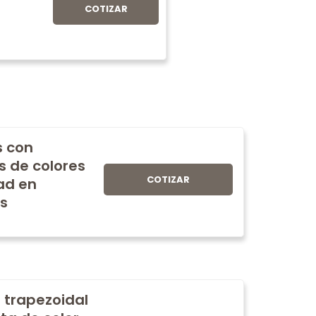
COTIZAR
s con
s de colores
COTIZAR
ad en
s
 trapezoidal