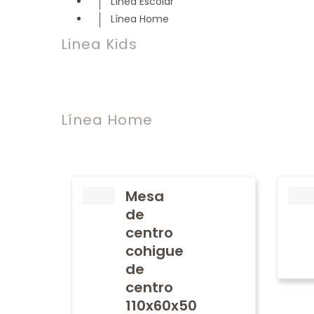
Línea Escolar
Línea Home
Linea Kids
Línea Home
Mesa
de
centro
cohigue
de
centro
110x60x50