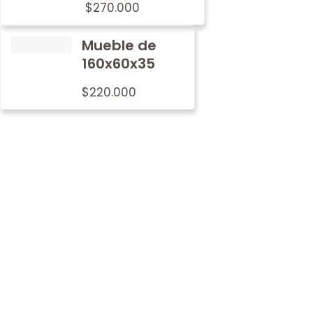
$
270.000
Mueble de
160x60x35
$
220.000
Por qué
nosotros
En Metalwood nos preocupamos por imprimir nuestro
sello de tradición y calidad en cada mobiliario.