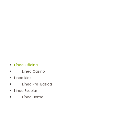
llevamos 50 años entregando un servicio con los más
altos estándares y somos parte de la comunidad
Maulina, siempre con la convicción de satisfacer
cada necesidad de nuestros clientes
Línea Oficina
Línea Casino
Linea Kids
Línea Pre-Básica
Línea Escolar
Línea Home