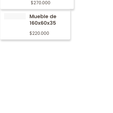
$
270.000
Mueble de
160x60x35
$
220.000
Por qué
nosotros
En Metalwood nos preocupamos por imprimir nuestro
sello de tradición y calidad en cada mobiliario.