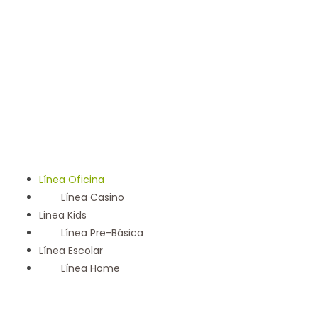
llevamos 50 años entregando un servicio con los más
altos estándares y somos parte de la comunidad
Maulina, siempre con la convicción de satisfacer
cada necesidad de nuestros clientes
Línea Oficina
Línea Casino
Linea Kids
Línea Pre-Básica
Línea Escolar
Línea Home