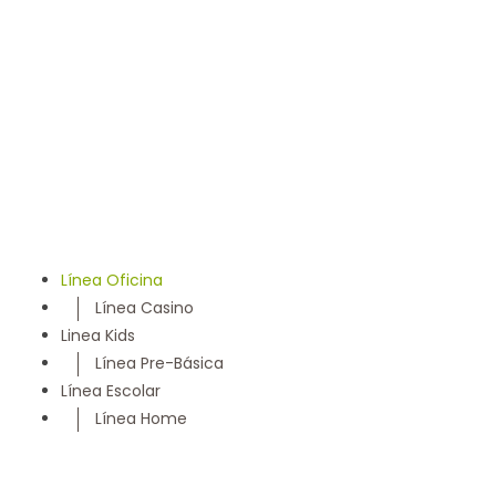
llevamos 50 años entregando un servicio con los más
altos estándares y somos parte de la comunidad
Maulina, siempre con la convicción de satisfacer
cada necesidad de nuestros clientes
Línea Oficina
Línea Casino
Linea Kids
Línea Pre-Básica
Línea Escolar
Línea Home