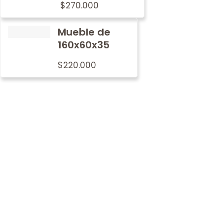
$
270.000
Mueble de
160x60x35
$
220.000
Por qué
nosotros
En Metalwood nos preocupamos por imprimir nuestro
sello de tradición y calidad en cada mobiliario.