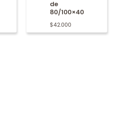
de
80/100×40
$
42.000