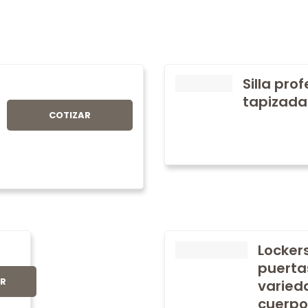
Silla pro
tapizada
COTIZAR
Locker
puerta
AR
varied
cuerpo