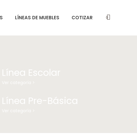
S
LÍNEAS DE MUEBLES
COTIZAR
0
Línea Escolar
Ver categoría >
Línea Pre-Básica
Ver categoría >