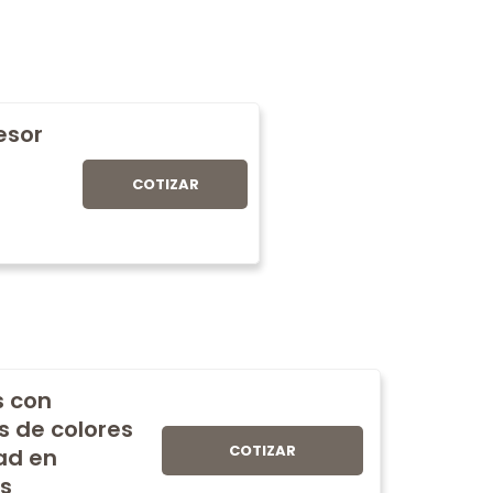
fesor
COTIZAR
s con
s de colores
COTIZAR
ad en
s