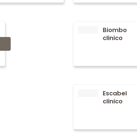
Biombo
clinico
Escabel
clinico