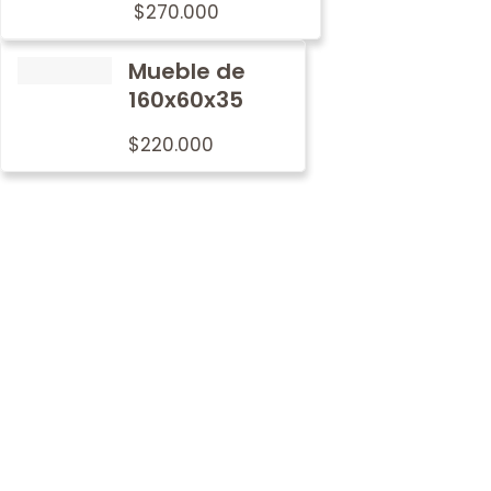
$
270.000
Mueble de
160x60x35
$
220.000
Por qué
nosotros
En Metalwood nos preocupamos por imprimir nuestro
sello de tradición y calidad en cada mobiliario.