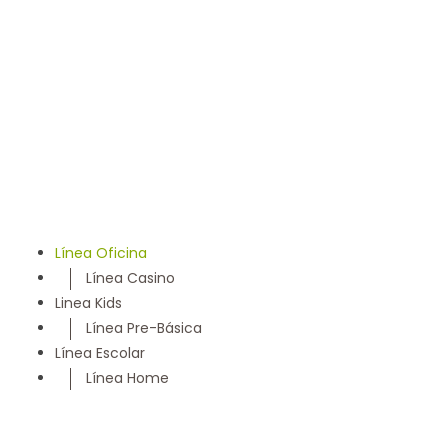
llevamos 50 años entregando un servicio con los más
altos estándares y somos parte de la comunidad
Maulina, siempre con la convicción de satisfacer
cada necesidad de nuestros clientes
Línea Oficina
Línea Casino
Linea Kids
Línea Pre-Básica
Línea Escolar
Línea Home