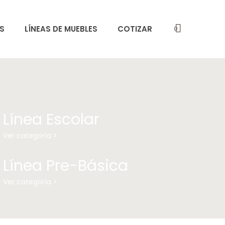
S
LÍNEAS DE MUEBLES
COTIZAR
0
Línea Escolar
Ver categoría >
Línea Pre-Básica
Ver categoría >