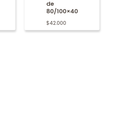
de
80/100×40
$
42.000