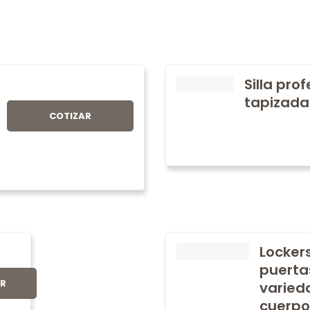
Silla pro
tapizada
COTIZAR
Locker
puerta
AR
varied
cuerpo