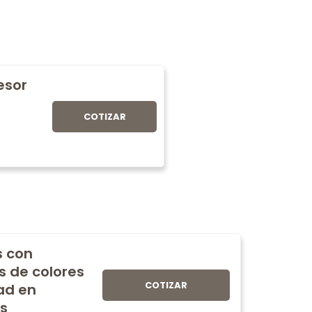
fesor
COTIZAR
s con
s de colores
COTIZAR
ad en
s