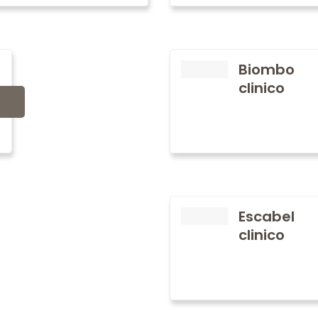
Biombo
clinico
Escabel
clinico