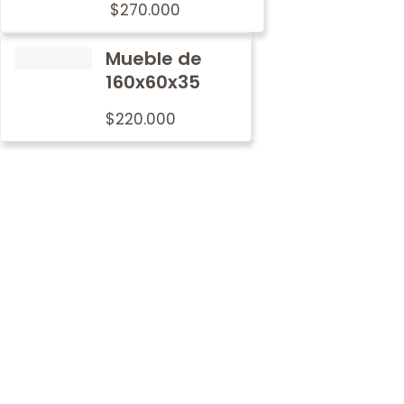
$
270.000
Mueble de
160x60x35
$
220.000
Por qué
nosotros
En Metalwood nos preocupamos por imprimir nuestro
sello de tradición y calidad en cada mobiliario.