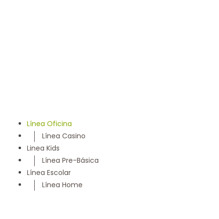
llevamos 50 años entregando un servicio con los más
altos estándares y somos parte de la comunidad
Maulina, siempre con la convicción de satisfacer
cada necesidad de nuestros clientes
Línea Oficina
Línea Casino
Linea Kids
Línea Pre-Básica
Línea Escolar
Línea Home