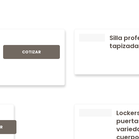
Silla pro
tapizada
COTIZAR
Locker
puerta
AR
varied
cuerpo