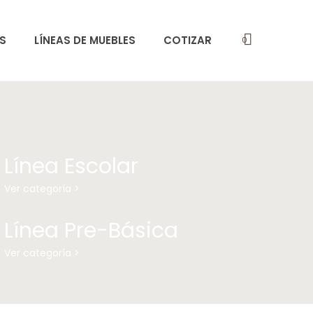
S
LÍNEAS DE MUEBLES
COTIZAR
0
Línea Escolar
Ver categoría >
Línea Pre-Básica
Ver categoría >