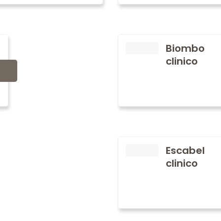
Biombo
clinico
Escabel
clinico