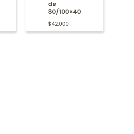
de
80/100×40
$
42.000