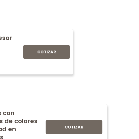
fesor
COTIZAR
s con
s de colores
COTIZAR
ad en
s