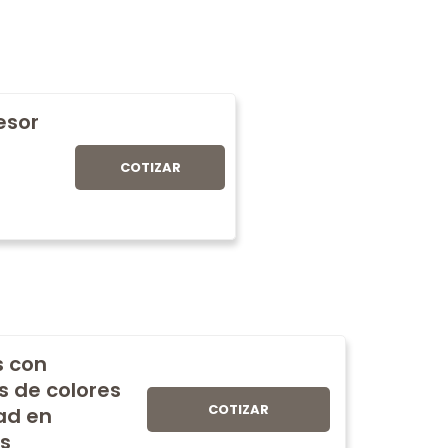
fesor
COTIZAR
s con
s de colores
COTIZAR
ad en
s