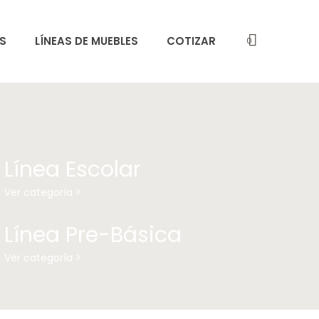
S
LÍNEAS DE MUEBLES
COTIZAR
0
Línea Escolar
Ver categoría >
Línea Pre-Básica
Ver categoría >