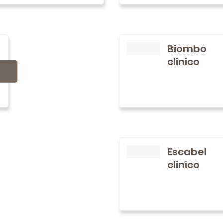
Biombo
clinico
Escabel
clinico