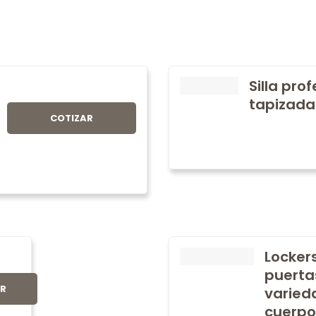
Silla pro
tapizada
COTIZAR
Locker
puerta
AR
varied
cuerpo