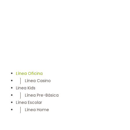
llevamos 50 años entregando un servicio con los más
altos estándares y somos parte de la comunidad
Maulina, siempre con la convicción de satisfacer
cada necesidad de nuestros clientes
Línea Oficina
Línea Casino
Linea Kids
Línea Pre-Básica
Línea Escolar
Línea Home