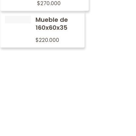
$
270.000
Mueble de
160x60x35
$
220.000
Por qué
nosotros
En Metalwood nos preocupamos por imprimir nuestro
sello de tradición y calidad en cada mobiliario.