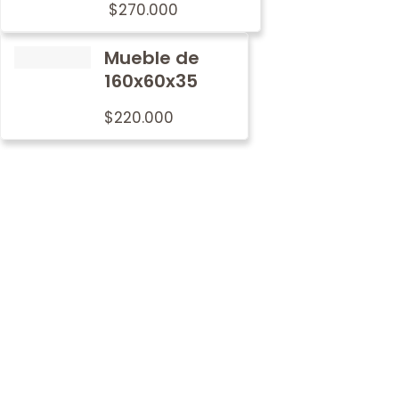
$
270.000
Mueble de
160x60x35
$
220.000
Por qué
nosotros
En Metalwood nos preocupamos por imprimir nuestro
sello de tradición y calidad en cada mobiliario.