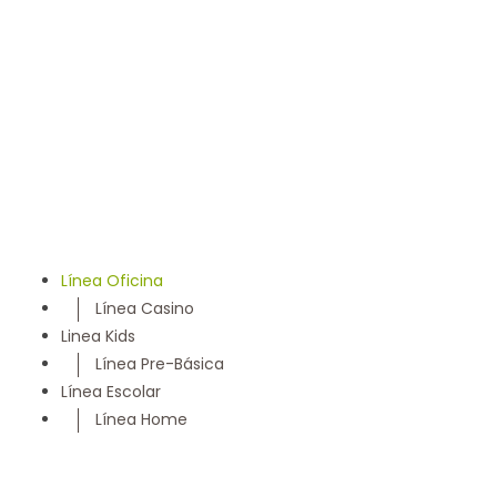
llevamos 50 años entregando un servicio con los más
altos estándares y somos parte de la comunidad
Maulina, siempre con la convicción de satisfacer
cada necesidad de nuestros clientes
Línea Oficina
Línea Casino
Linea Kids
Línea Pre-Básica
Línea Escolar
Línea Home