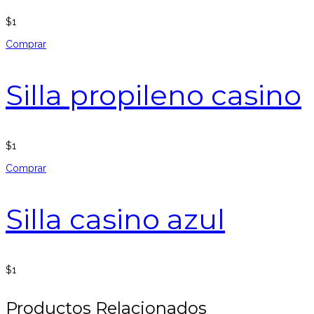
$
1
Comprar
Silla propileno casino
$
1
Comprar
Silla casino azul
$
1
Productos Relacionados