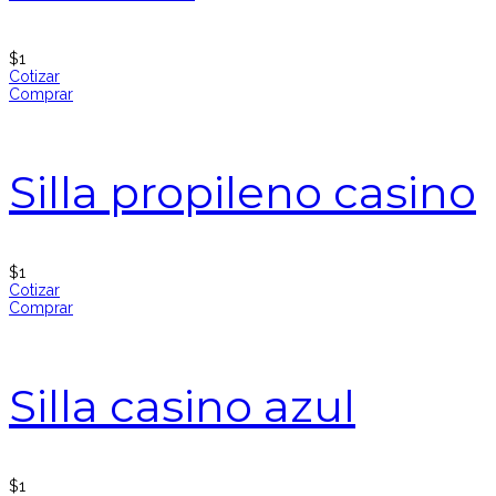
$
1
Cotizar
Comprar
Silla propileno casino
$
1
Cotizar
Comprar
Silla casino azul
$
1