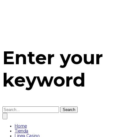
Enter your
keyword
Search
Home
Tienda
Línea Casino