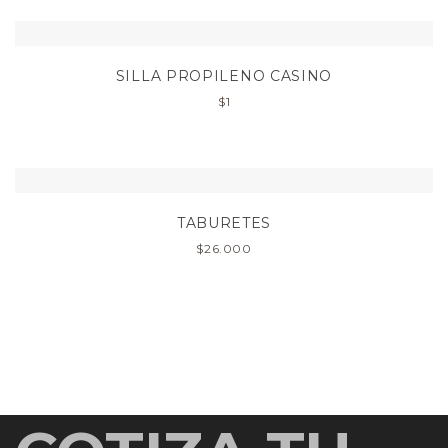
SILLA PROPILENO CASINO
$
1
TABURETES
$
26.000