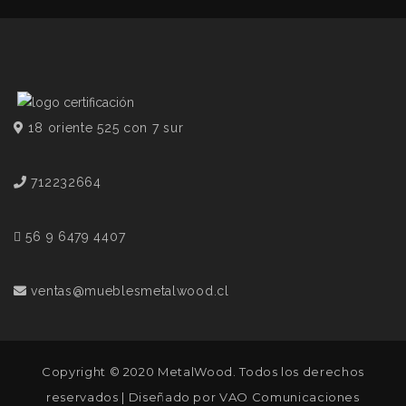
18 oriente 525 con 7 sur
712232664
56 9 6479 4407
ventas@mueblesmetalwood.cl
Copyright © 2020 MetalWood. Todos los derechos
reservados | Diseñado por
VAO Comunicaciones