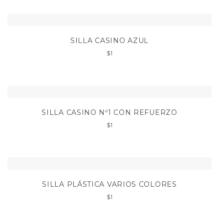
SILLA CASINO AZUL
$
1
SILLA CASINO Nº1 CON REFUERZO
$
1
SILLA PLÁSTICA VARIOS COLORES
$
1