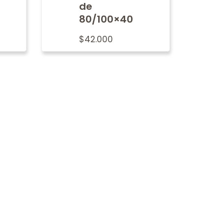
de
80/100×40
$
42.000