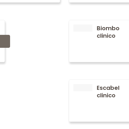
Biombo
clinico
Escabel
clinico