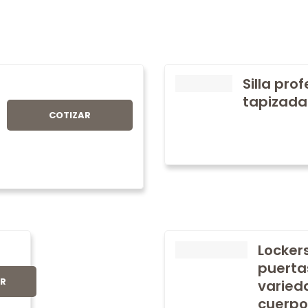
Silla pro
tapizada
COTIZAR
Locker
puerta
AR
varied
cuerpo