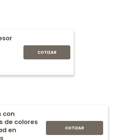
fesor
COTIZAR
s con
s de colores
COTIZAR
ad en
s