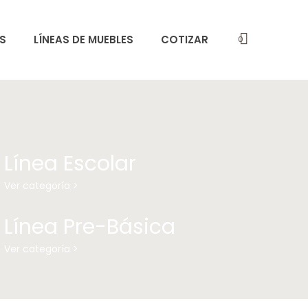
S
LÍNEAS DE MUEBLES
COTIZAR
0
Línea Escolar
Ver categoría >
Línea Pre-Básica
Ver categoría >