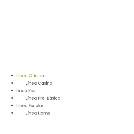
llevamos 50 años entregando un servicio con los más
altos estándares y somos parte de la comunidad
Maulina, siempre con la convicción de satisfacer
cada necesidad de nuestros clientes
Línea Oficina
Línea Casino
Linea Kids
Línea Pre-Básica
Línea Escolar
Línea Home