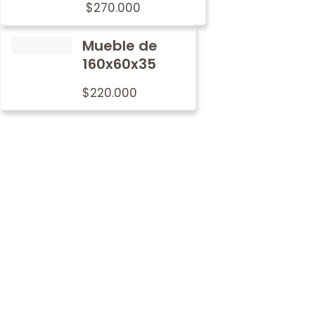
$
270.000
Mueble de
160x60x35
$
220.000
Por qué
nosotros
En Metalwood nos preocupamos por imprimir nuestro
sello de tradición y calidad en cada mobiliario.