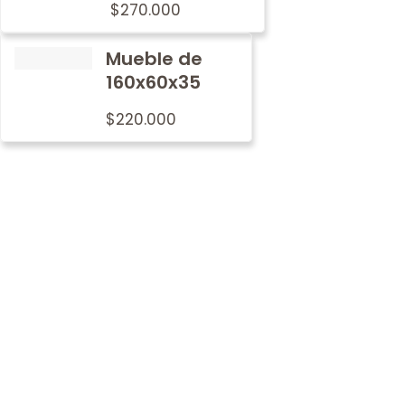
$
270.000
Mueble de
160x60x35
$
220.000
Por qué
nosotros
En Metalwood nos preocupamos por imprimir nuestro
sello de tradición y calidad en cada mobiliario.