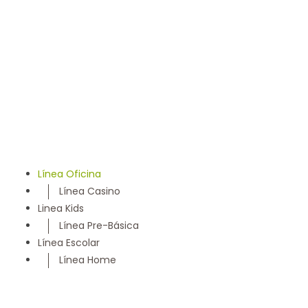
llevamos 50 años entregando un servicio con los más
altos estándares y somos parte de la comunidad
Maulina, siempre con la convicción de satisfacer
cada necesidad de nuestros clientes
Línea Oficina
Línea Casino
Linea Kids
Línea Pre-Básica
Línea Escolar
Línea Home