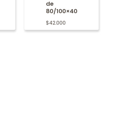
de
80/100×40
$
42.000