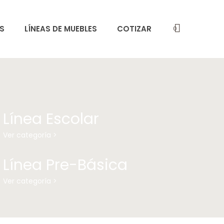
S
LÍNEAS DE MUEBLES
COTIZAR
0
Línea Escolar
Ver categoría >
Línea Pre-Básica
Ver categoría >