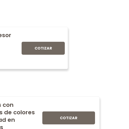
fesor
COTIZAR
s con
s de colores
COTIZAR
ad en
s