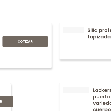
Silla pro
tapizada
COTIZAR
Locker
puerta
AR
varied
cuerpo