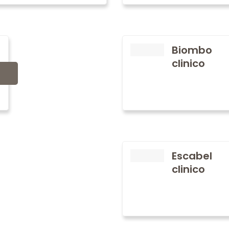
Biombo
clinico
Escabel
clinico