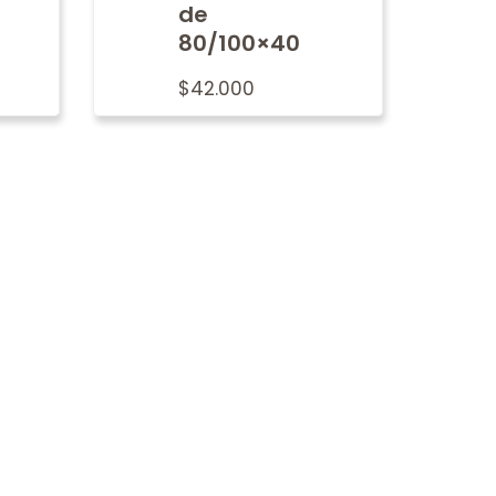
de
80/100×40
$
42.000