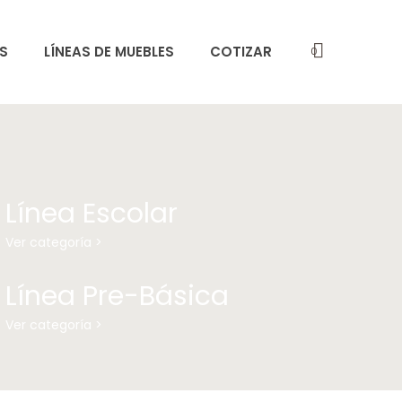
S
LÍNEAS DE MUEBLES
COTIZAR
0
Línea Escolar
Ver categoría >
Línea Pre-Básica
Ver categoría >