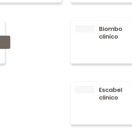
Biombo
clinico
Escabel
clinico