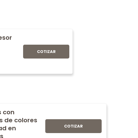
fesor
COTIZAR
s con
s de colores
COTIZAR
ad en
s