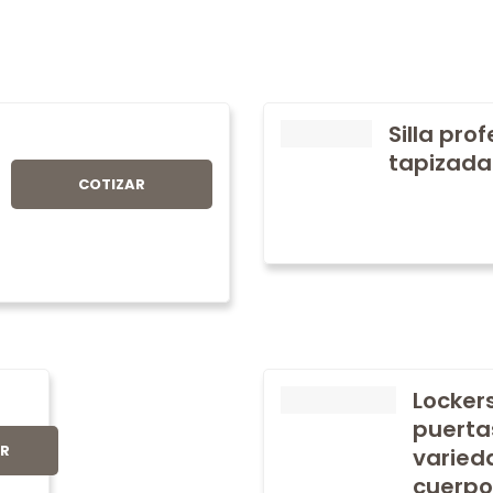
Silla pro
tapizada
COTIZAR
Locker
puerta
AR
varied
cuerpo