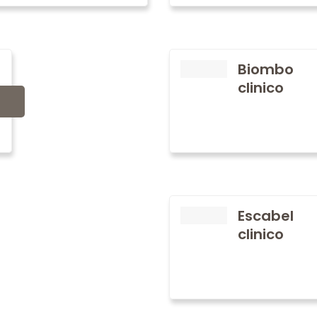
Biombo
clinico
Escabel
clinico