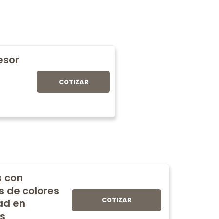
fesor
COTIZAR
s con
s de colores
COTIZAR
ad en
s