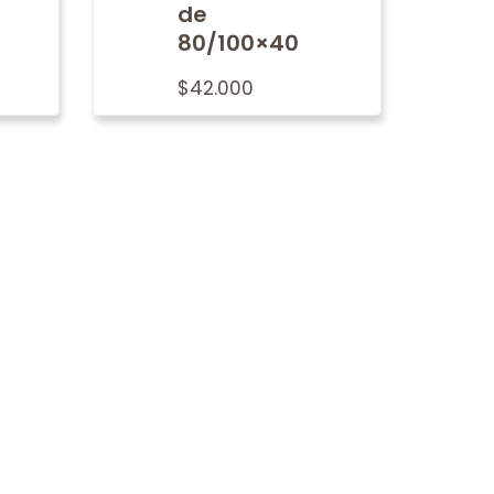
de
80/100×40
$
42.000