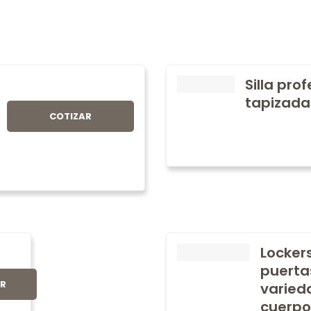
Silla pro
tapizada
COTIZAR
Locker
puerta
AR
varied
cuerpo