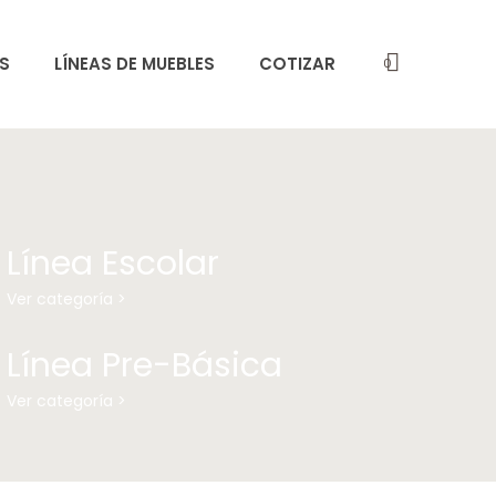
S
LÍNEAS DE MUEBLES
COTIZAR
0
Línea Escolar
Ver categoría >
Línea Pre-Básica
Ver categoría >